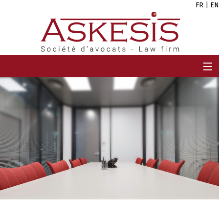
FR
|
EN
HOME
FIRM
TEAM
EXPERTISES
CAREERS
NEWS
CONTACT