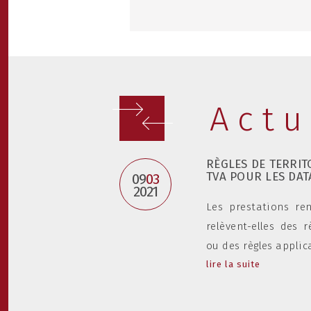
Actu
 - 4
RÈGLES DE TERRIT
DE DÉCISIONS DE
TVA POUR LES DAT
09
03
2021
Les prestations re
s CNIL européennes
relèvent-elles des 
écemment relayé trois
ou des règles applica
lire la suite