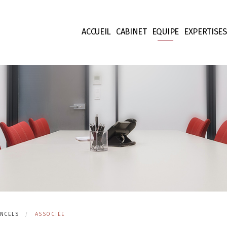
ACCUEIL
CABINET
EQUIPE
EXPERTISES
Nos valeurs
Associés & Councels
Droit Fisca
Honoraires
Collaborateurs & Jur
Droit des S
Equipe support
Droit des C
Droit Patr
Propriété I
Droit Finan
Contentieu
UNCELS
ASSOCIÉE