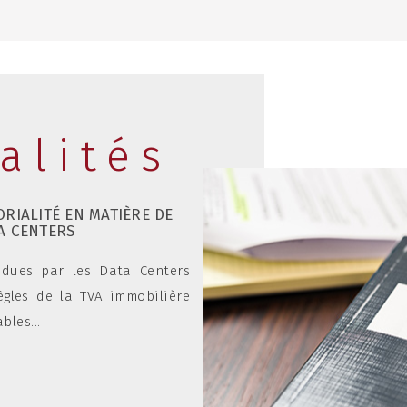
alités
ORIALITÉ EN MATIÈRE DE
COMMENT RE
A CENTERS
PROPRES ? 
07
02
ÉLÉMENTS D'A
2021
ndues par les Data Centers
La réévaluat
règles de la TVA immobilière
comptable d'
bles...
sa valeur...
lire la suite