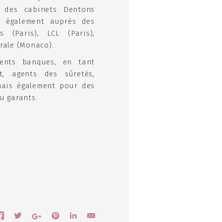
n des cabinets Dentons
is également auprès des
s (Paris), LCL (Paris),
rale (Monaco).
ients banques, en tant
t, agents des sûretés,
mais également pour des
u garants.