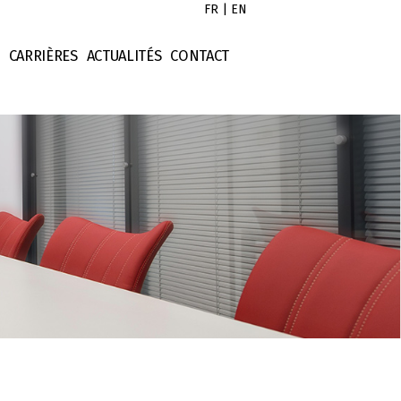
FR
|
EN
CARRIÈRES
ACTUALITÉS
CONTACT
l
Droit des contrats
istes
ociétés
Droit des sociétés
ontrats
Droit fiscal
imonial
Evénement
ntellectuelle
Numérique
cier
Opérations - Finance
x
Opérations - Immobilier
Opérations - International
Opérations - Levée de fond
Opérations - M&A
Presse