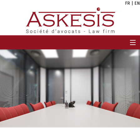
FR
|
EN
ACCUEIL
CABINET
EQUIPE
EXPERTISES
CARRIÈRES
ACTUALITÉS
CONTACT