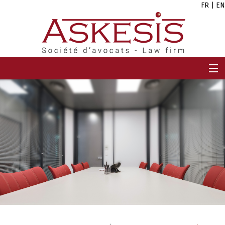
FR
|
EN
ACCUEIL
CABINET
EQUIPE
EXPERTISES
CARRIÈRES
ACTUALITÉS
CONTACT